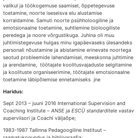
valikul ja töökogemuse saamisel, õppetegevuse
toetamine, noorte iseseisva elu alustamise
korraldamine. Samuti noorte psühholoogiline ja
emotsionaalne toetamine, suhtlemine bioloogiliste
peredega ja noore võrgustikuga. Juhina oli muu
juhtimistegevuse hulgas minu igapäevaseks ülesandeks
personali nõustamine ja abistamine erinevate noortega
seotud probleemide lahendamisel, meeskonna juhtimine
ja arendamine, töötajate koolitusvajaduste selgitamine
ja koolituste organiseerimine, töötajate emotsionaalne
toetamine läbipõlemise ennetamiseks jne
Haridus:
Sept 2013 – juuni 2016 International Supervision and
Coaching Institute –
ANSE ja ESCÜ standarditele vastav
s
uperviisori ja Coachi väljaõpe;
1983-1987 Tallinna Pedagoogiline Instituut –
raamatukogundus ja bibliograafia;