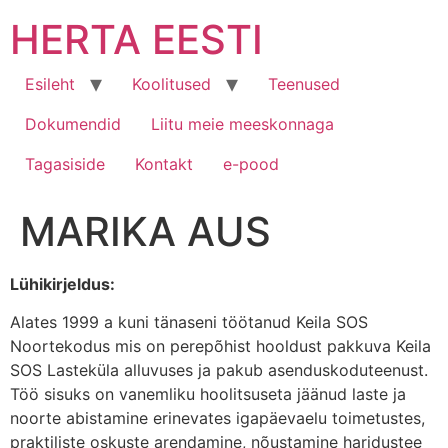
Skip
HERTA EESTI
to
content
Esileht
Koolitused
Teenused
Dokumendid
Liitu meie meeskonnaga
Tagasiside
Kontakt
e-pood
MARIKA AUS
Lühikirjeldus:
Alates 1999 a kuni tänaseni töötanud Keila SOS
Noortekodus mis on perepõhist hooldust pakkuva Keila
SOS Lasteküla alluvuses ja pakub asenduskoduteenust.
Töö sisuks on vanemliku hoolitsuseta jäänud laste ja
noorte abistamine erinevates igapäevaelu toimetustes,
praktiliste oskuste arendamine, nõustamine haridustee